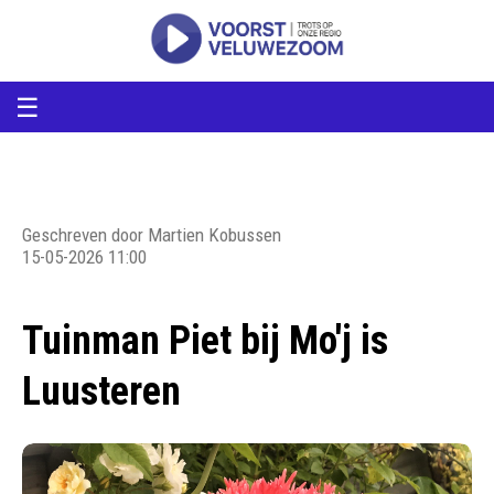
voorstveluwezoom
VoorstVeluwezoom
☰
Geschreven door Martien Kobussen
15-05-2026 11:00
Tuinman Piet bij Mo'j is
Luusteren